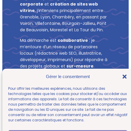
corporate
et
création de sites web
vitrine
, j’interviens principalement entre
Grenoble, Lyon, Chambéry, en passant par
Voiron, Villefontaine, Bourgoin-Jallieu, Pont
de Beauvoisin, Morestel et La Tour du Pin.
Ma démarche est
collaborative
: je
m’entoure d’un réseau de partenaires
locaux (rédactrice web SEO, illustratrice,
développeur, imprimeurs) pour répondre à
des projets globaux et
sur-mesure
.
Chaque prestation est pensée pour offrir
Gérer le consentement
une image professionnelle unifiée qui
Pour offrir les meilleures expériences, nous utilisons des
renforce la présence et la crédibilité des
technologies telles que les cookies pour stocker et/ou accéder aux
entreprises que j’accompagne.
informations des appareils. Le fait de consentir à ces technologies
nous permettra de traiter des données telles que le comportement
—
de navigation ou les ID uniques sur ce site. Le fait de ne pas
Des projets présentés ici sont issus de ma précédente
expérience salariée en agence de comm’. Ce parcours a nourri
consentir ou de retirer son consentement peut avoir un effet négatif
mon regard et continue d’enrichir ma pratique actuelle.
sur certaines caractéristiques et fonctions.