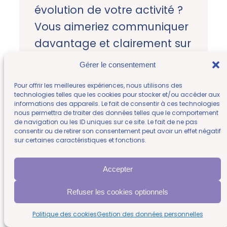
évolution de votre activité ?
Vous aimeriez communiquer
davantage et clairement sur
votre métier, vos services etc.
Gérer le consentement
Une identité visuelle
Pour offrir les meilleures expériences, nous utilisons des
cohérente permet de
technologies telles que les cookies pour stocker et/ou accéder aux
informations des appareils. Le fait de consentir à ces technologies
diffuser votre message
nous permettra de traiter des données telles que le comportement
de navigation ou les ID uniques sur ce site. Le fait de ne pas
efficacement.
consentir ou de retirer son consentement peut avoir un effet négatif
sur certaines caractéristiques et fonctions.
Basée à La Tour du Pin entre
Grenoble, Lyon et Chambéry,
Accepter
nous pouvons travailler
Refuser les cookies optionnels
ensemble pour
Politique des cookies
Gestion des données personnelles
professionnaliser votre